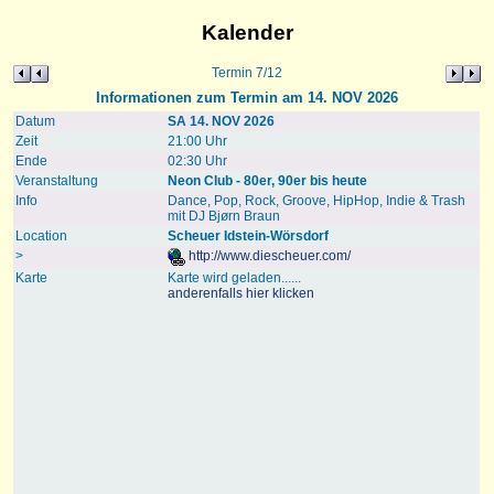
Kalender
Termin 7/12
Informationen zum Termin am 14. NOV 2026
Datum
SA 14. NOV 2026
Zeit
21:00 Uhr
Ende
02:30 Uhr
Veranstaltung
Neon Club - 80er, 90er bis heute
Info
Dance, Pop, Rock, Groove, HipHop, Indie & Trash
mit DJ Bjørn Braun
Location
Scheuer Idstein-Wörsdorf
>
http://www.diescheuer.com/
Karte
Karte wird geladen......
anderenfalls hier klicken