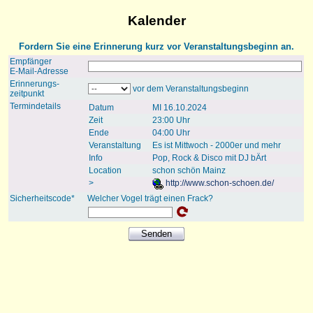
Kalender
Fordern Sie eine Erinnerung kurz vor Veranstaltungsbeginn an.
Empfänger
E-Mail-Adresse
Erinnerungs-
vor dem Veranstaltungsbeginn
zeitpunkt
Termindetails
Datum
MI 16.10.2024
Zeit
23:00 Uhr
Ende
04:00 Uhr
Veranstaltung
Es ist Mittwoch - 2000er und mehr
Info
Pop, Rock & Disco mit DJ bÄrt
Location
schon schön Mainz
>
http://www.schon-schoen.de/
Sicherheitscode*
Welcher Vogel trägt einen Frack?