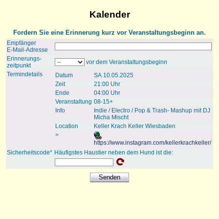
Kalender
Fordern Sie eine Erinnerung kurz vor Veranstaltungsbeginn an.
Empfänger
E-Mail-Adresse
Erinnerungs-
vor dem Veranstaltungsbeginn
zeitpunkt
Termindetails
Datum
SA 10.05.2025
Zeit
21:00 Uhr
Ende
04:00 Uhr
Veranstaltung
08-15+
Info
Indie / Electro / Pop & Trash- Mashup mit DJ
Micha Mischt
Location
Keller Krach Keller Wiesbaden
>
https://www.instagram.com/kellerkrachkeller/
Sicherheitscode*
Häufigstes Haustier neben dem Hund ist die: