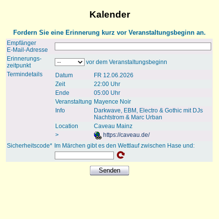
Kalender
Fordern Sie eine Erinnerung kurz vor Veranstaltungsbeginn an.
Empfänger
E-Mail-Adresse
Erinnerungs-
vor dem Veranstaltungsbeginn
zeitpunkt
Termindetails
Datum
FR 12.06.2026
Zeit
22:00 Uhr
Ende
05:00 Uhr
Veranstaltung
Mayence Noir
Info
Darkwave, EBM, Electro & Gothic mit DJs
Nachtstrom & Marc Urban
Location
Caveau Mainz
>
https://caveau.de/
Sicherheitscode*
Im Märchen gibt es den Wettlauf zwischen Hase und: