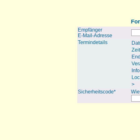
For
Empfänger
E-Mail-Adresse
Termindetails
Da
Zeit
En
Ver
Info
Loc
>
Sicherheitscode*
Wie